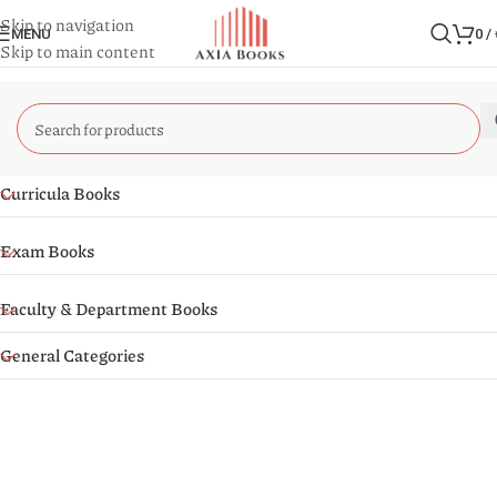
Skip to navigation
MENU
0
/
Skip to main content
Curricula Books
Exam Books
Faculty & Department Books
General Categories