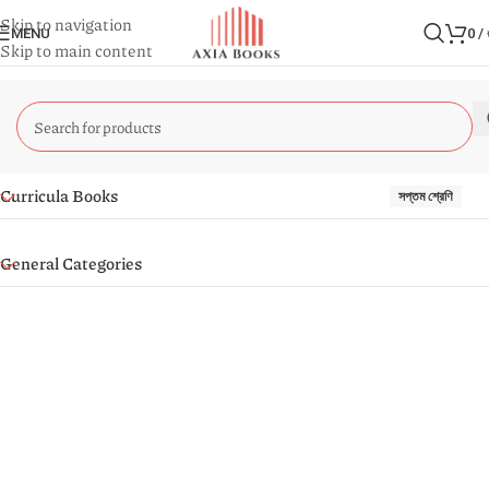
Skip to navigation
MENU
0
/
Skip to main content
Curricula Books
সপ্তম শ্রেণি
General Categories