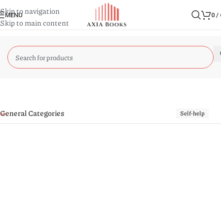
Skip to navigation
MENU
0
/
Skip to main content
General Categories
Self-help