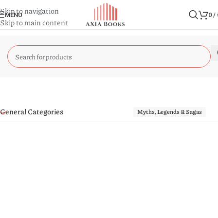
Skip to navigation
MENU
0
/
Skip to main content
General Categories
Myths, Legends & Sagas