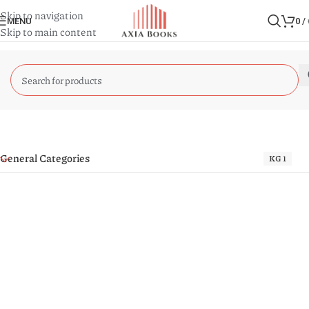
Skip to navigation
MENU
0
/
Skip to main content
General Categories
KG 1