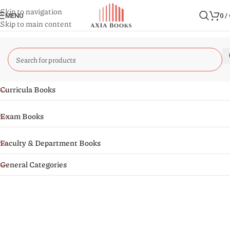
Skip to navigation
MENU
0
/
Skip to main content
Curricula Books
Exam Books
Faculty & Department Books
General Categories