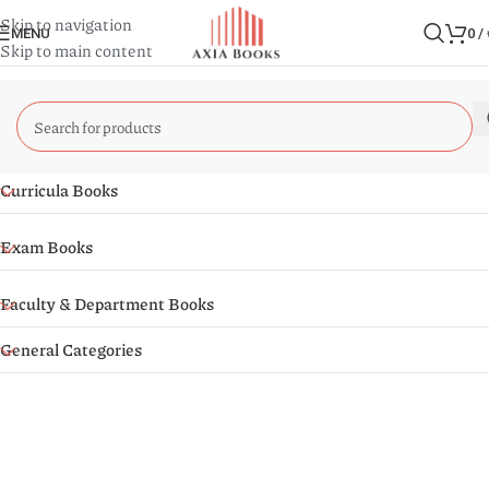
Skip to navigation
MENU
0
/
Skip to main content
Curricula Books
Exam Books
Faculty & Department Books
General Categories