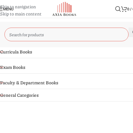
Skip to navigation
MENU
0
/
Skip to main content
Curricula Books
Exam Books
Faculty & Department Books
General Categories