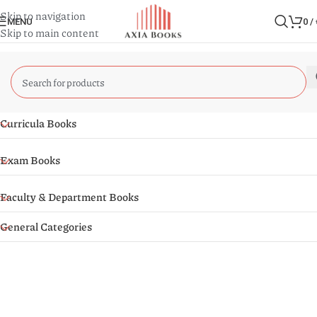
Skip to navigation
MENU
0
/
Skip to main content
Curricula Books
Exam Books
Faculty & Department Books
General Categories