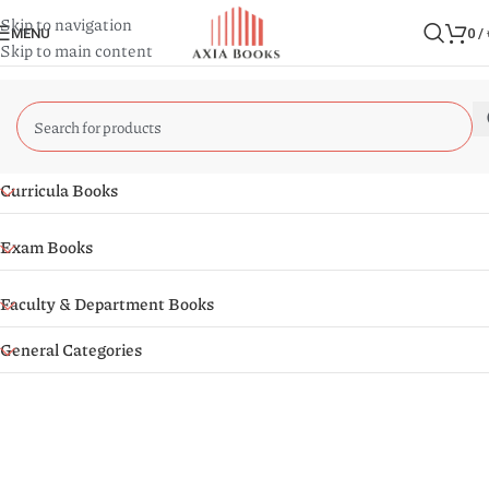
Skip to navigation
MENU
0
/
Skip to main content
Curricula Books
Exam Books
Faculty & Department Books
General Categories