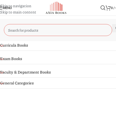
Skip to navigation
MENU
0
/
Skip to main content
Curricula Books
Exam Books
Faculty & Department Books
General Categories