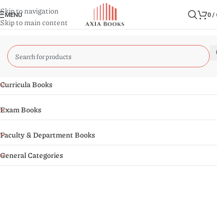
Skip to navigation
MENU
0
/
Skip to main content
Curricula Books
Exam Books
Faculty & Department Books
General Categories