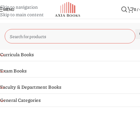
Skip to navigation
MENU
0
/
Skip to main content
Curricula Books
Exam Books
Faculty & Department Books
General Categories