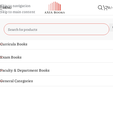
Skip to navigation
MENU
0
/
Skip to main content
Curricula Books
Exam Books
Faculty & Department Books
General Categories