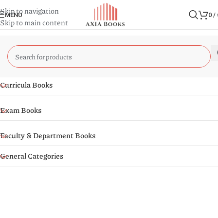
Skip to navigation
MENU
0
/
Skip to main content
Curricula Books
Exam Books
Faculty & Department Books
General Categories