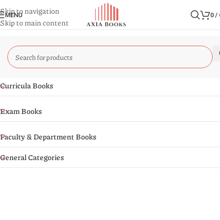
Skip to navigation
MENU
0
/
Skip to main content
Curricula Books
Exam Books
Faculty & Department Books
General Categories