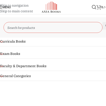
Skip to navigation
MENU
0
/
Skip to main content
Curricula Books
Exam Books
Faculty & Department Books
General Categories