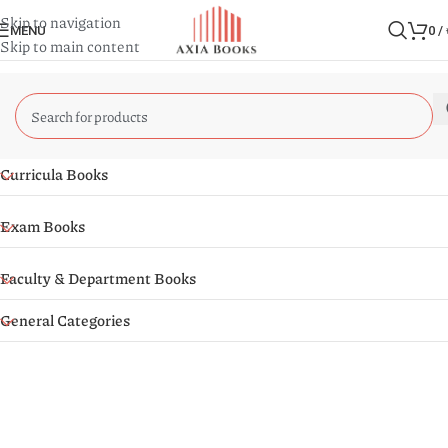
Skip to navigation
MENU
0
/
Skip to main content
Curricula Books
Exam Books
Faculty & Department Books
General Categories