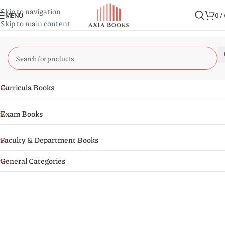
Skip to navigation
MENU
0
/
Skip to main content
Curricula Books
Exam Books
Faculty & Department Books
General Categories