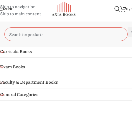
Skip to navigation
MENU
0
/
Skip to main content
Curricula Books
Exam Books
Faculty & Department Books
General Categories