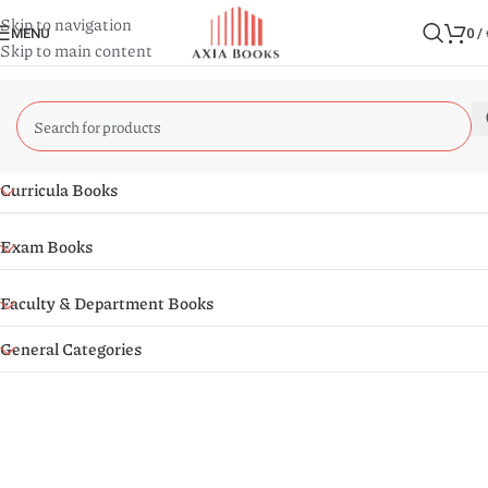
Skip to navigation
MENU
0
/
Skip to main content
Curricula Books
Exam Books
Faculty & Department Books
General Categories