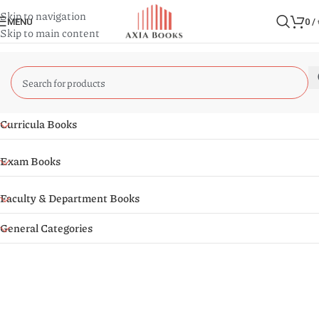
Skip to navigation
MENU
0
/
Skip to main content
Curricula Books
Exam Books
Faculty & Department Books
General Categories