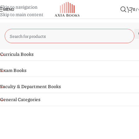
Skip to navigation
MENU
0
/
Skip to main content
Curricula Books
Exam Books
Faculty & Department Books
General Categories