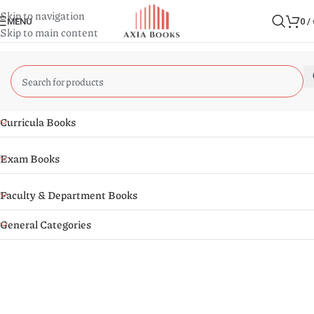
Skip to navigation
MENU
0
/
Skip to main content
Curricula Books
Exam Books
Faculty & Department Books
General Categories