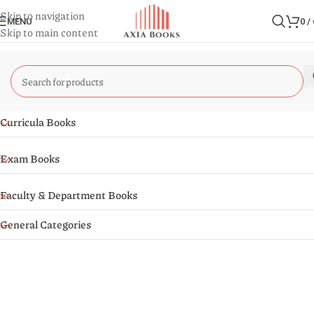
Skip to navigation
MENU
0
/
Skip to main content
Curricula Books
Exam Books
Faculty & Department Books
General Categories