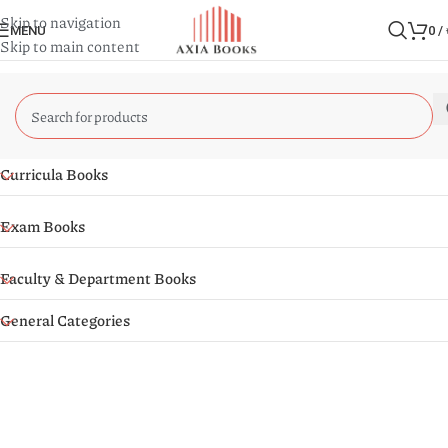
Skip to navigation
MENU
0
/
Skip to main content
Curricula Books
Exam Books
Faculty & Department Books
General Categories