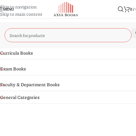
Skip to navigation
MENU
0
/
Skip to main content
Curricula Books
Exam Books
Faculty & Department Books
General Categories