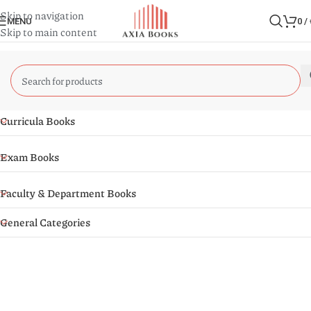
Skip to navigation
MENU
0
/
Skip to main content
Curricula Books
Exam Books
Faculty & Department Books
General Categories