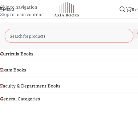
Skip to navigation
MENU
0
/
Skip to main content
Curricula Books
Exam Books
Faculty & Department Books
General Categories