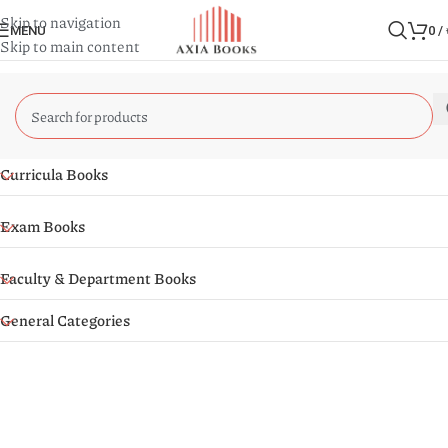
Skip to navigation
MENU
0
/
Skip to main content
Curricula Books
Exam Books
Faculty & Department Books
General Categories