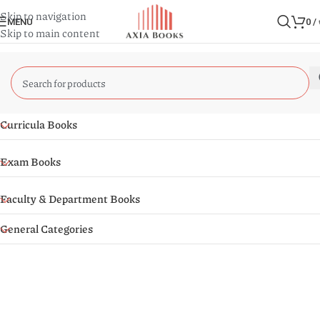
Skip to navigation
MENU
0
/
Skip to main content
Curricula Books
Exam Books
Faculty & Department Books
General Categories