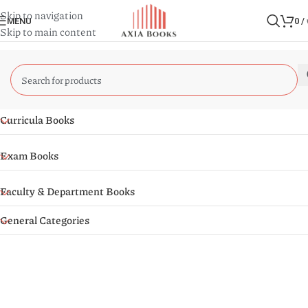
Skip to navigation
MENU
0
/
Skip to main content
Curricula Books
Exam Books
Faculty & Department Books
General Categories