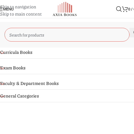
Skip to navigation
MENU
0
/
Skip to main content
Curricula Books
Exam Books
Faculty & Department Books
General Categories