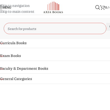
Skip to navigation
MENU
0
/
Skip to main content
Curricula Books
Exam Books
Faculty & Department Books
General Categories